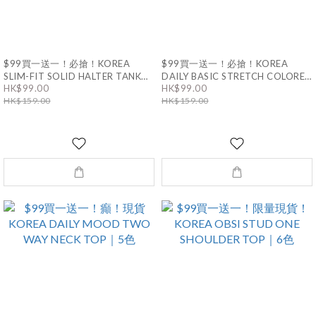
$99買一送一！必搶！KOREA
$99買一送一！必搶！KOREA
SLIM-FIT SOLID HALTER TANK
DAILY BASIC STRETCH COLORED
TOP｜11色
STRAP SLEEVELESS｜8色
HK$99.00
HK$99.00
HK$159.00
HK$159.00