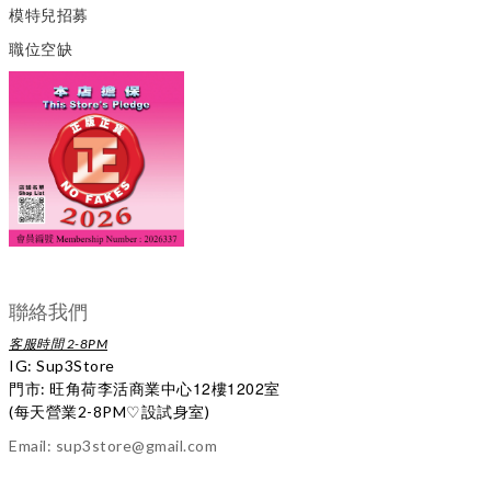
模特兒招募
職位空缺
聯絡我們
客服時間 2-8PM
IG:
Sup3Store
12
1202
門市: 旺角荷李活商業中心
樓
室
(每天營業2-8PM
♡
設試身室)
Email: sup3store@gmail.com