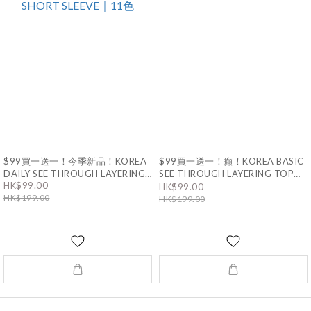
$99買一送一！今季新品！KOREA
$99買一送一！癲！KOREA BASIC
DAILY SEE THROUGH LAYERING
SEE THROUGH LAYERING TOP｜
SHORT SLEEVE｜11色
HK$99.00
11色
HK$99.00
HK$199.00
HK$199.00