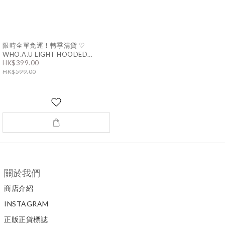
限時全單免運！轉季清貨 ♡
WHO.A.U LIGHT HOODED
REVERSIBLE JACKET｜2色 男女同
HK$399.00
款
HK$599.00
關於我們
商店介紹
INSTAGRAM
正版正貨標誌