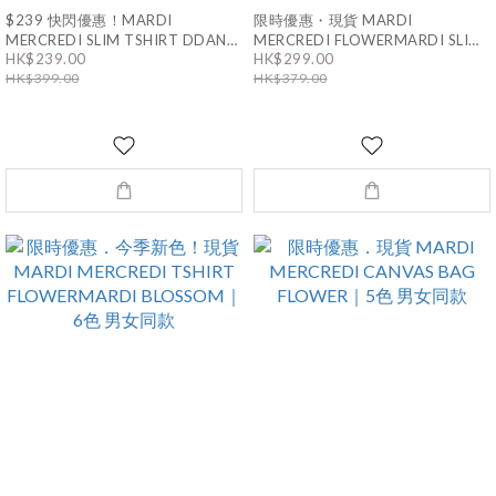
$239 快閃優惠！MARDI
限時優惠・現貨 MARDI
MERCREDI SLIM TSHIRT DDANJI
MERCREDI FLOWERMARDI SLIM
CH.06
TEE ｜13色
HK$239.00
HK$299.00
HK$399.00
HK$379.00