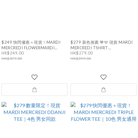
$249 快閃優惠＋現貨！MARDI
$279 新色推薦 🤎🩵 現貨 MARDI
MERCREDI FLOWERMARDI
MERCREDI TSHIRT
CROPPED TEE｜7色
FLOWERMARDI｜男女同款
HK$249.00
HK$279.00
HK$479.00
HK$399.00