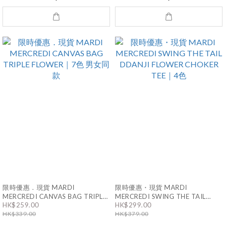
限時優惠．現貨 MARDI
限時優惠・現貨 MARDI
MERCREDI CANVAS BAG TRIPLE
MERCREDI SWING THE TAIL
FLOWER｜7色 男女同款
DDANJI FLOWER CHOKER TEE｜
HK$259.00
HK$299.00
4色
HK$339.00
HK$379.00