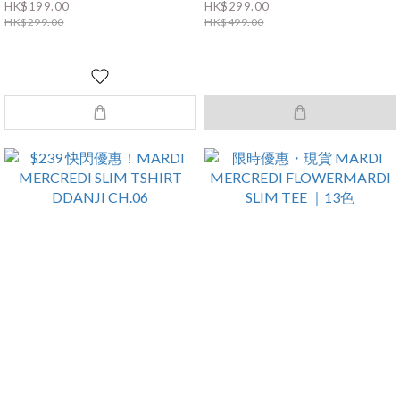
SLEEVELESS TOP THEFLOWER｜2
BLOSSOM CROPPED TEE
HK$199.00
HK$299.00
色
HK$299.00
HK$499.00