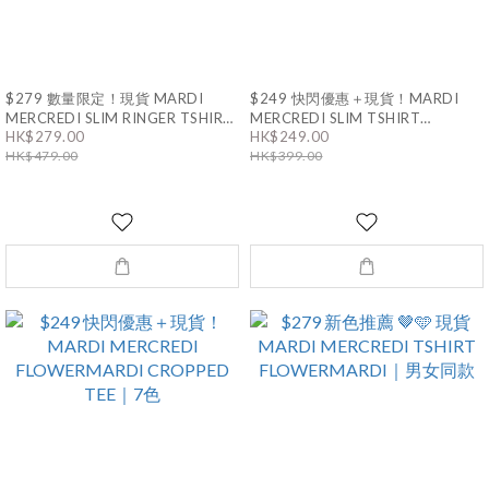
$279 數量限定！現貨 MARDI
$249 快閃優惠＋現貨！MARDI
MERCREDI SLIM RINGER TSHIRT
MERCREDI SLIM TSHIRT
FLOWERMARDI｜2色
FLOWERMARDI｜1色
HK$279.00
HK$249.00
HK$479.00
HK$399.00