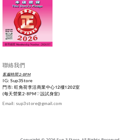
聯絡我們
客服時間 2-8PM
IG:
Sup3Store
12
1202
門市: 旺角荷李活商業中心
樓
室
(每天營業2-8PM
♡
設試身室)
Email: sup3store@gmail.com
Copyright
©
2026 Sup 3 Store, All Rights Reserved