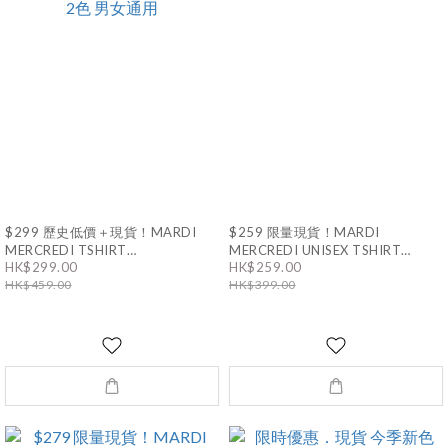
$299 歷史低價＋現貨！MARDI
$259 限量現貨！MARDI
MERCREDI TSHIRT
MERCREDI UNISEX TSHIRT
FLOWERMARDI BLOSSOM｜2色
TRIPLE FLOWER｜男女通用
HK$299.00
HK$259.00
男女通用
HK$459.00
HK$399.00