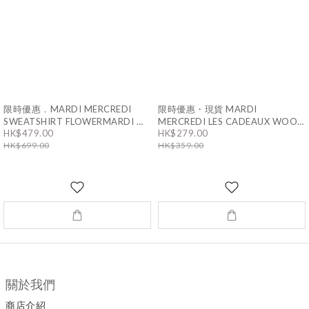
限時優惠．MARDI MERCREDI
限時優惠・現貨 MARDI
SWEATSHIRT FLOWERMARDI ♡
MERCREDI LES CADEAUX WOOL
11色男女通用
MUFFLER CHECK｜6色 男女同款
HK$479.00
HK$279.00
HK$699.00
HK$359.00
關於我們
商店介紹