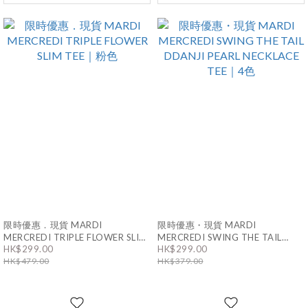
限時優惠．現貨 MARDI
限時優惠・現貨 MARDI
MERCREDI TRIPLE FLOWER SLIM
MERCREDI SWING THE TAIL
TEE｜粉色
DDANJI PEARL NECKLACE TEE｜
HK$299.00
HK$299.00
4色
HK$479.00
HK$379.00