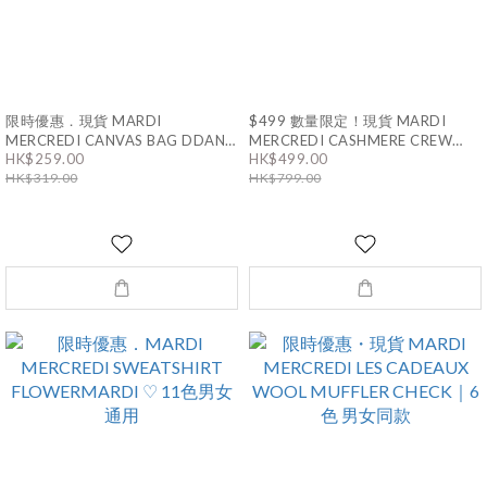
限時優惠．現貨 MARDI
$499 數量限定！現貨 MARDI
MERCREDI CANVAS BAG DDANJI
MERCREDI CASHMERE CREW
CH.01｜2色 男女同款
NECK FLOWERMARDI｜4色
HK$259.00
HK$499.00
HK$319.00
HK$799.00