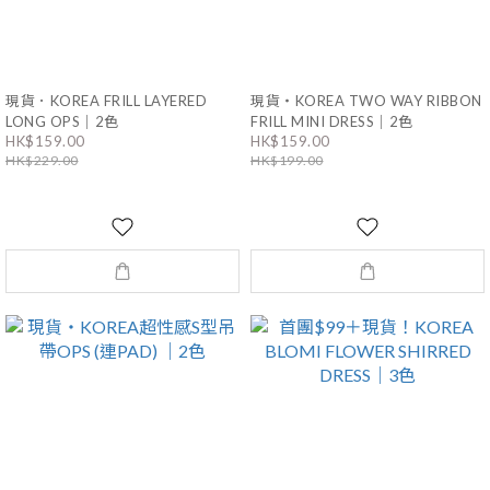
現貨．KOREA FRILL LAYERED
現貨・KOREA TWO WAY RIBBON
LONG OPS｜2色
FRILL MINI DRESS｜2色
HK$159.00
HK$159.00
HK$229.00
HK$199.00