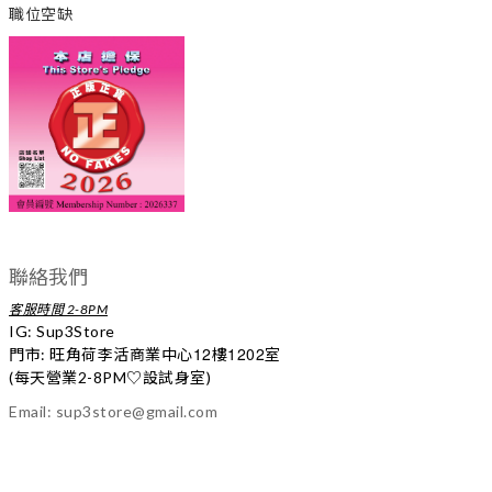
職位空缺
聯絡我們
客服時間 2-8PM
IG:
Sup3Store
12
1202
門市: 旺角荷李活商業中心
樓
室
(每天營業2-8PM
♡
設試身室)
Email: sup3store@gmail.com