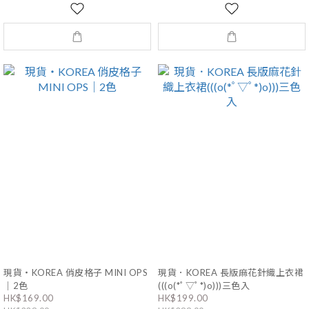
現貨・KOREA 俏皮格子 MINI OPS
現貨．KOREA 長版麻花針織上衣裙
｜2色
(((o(*ﾟ▽ﾟ*)o)))三色入
HK$169.00
HK$199.00