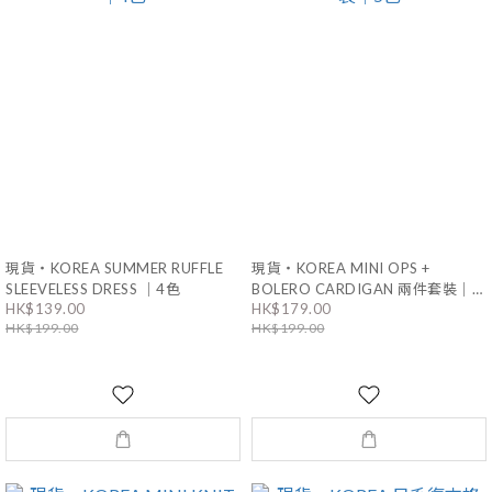
現貨・KOREA SUMMER RUFFLE
現貨・KOREA MINI OPS +
SLEEVELESS DRESS ｜4色
BOLERO CARDIGAN 兩件套裝｜5
HK$139.00
HK$179.00
色
HK$199.00
HK$199.00