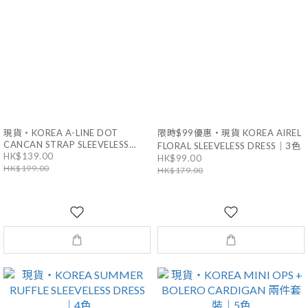
現貨・KOREA A-LINE DOT
限時$99優惠・現貨 KOREA AIREL
CANCAN STRAP SLEEVELESS
FLORAL SLEEVELESS DRESS｜3色
HK$139.00
MINI OPS｜3色
HK$99.00
HK$199.00
HK$179.00