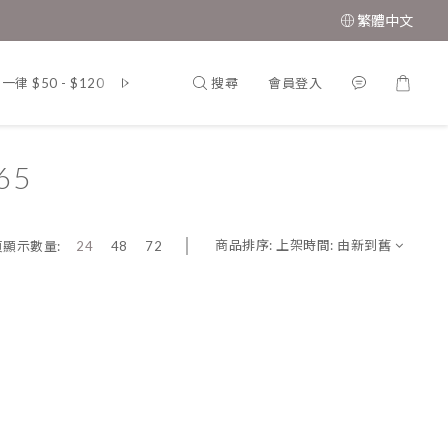
繁體中文
搜尋
會員登入
 $50 - $120
韓 國．東 大 門．男 女 裝
MUAH MUAH．韓
65
商品排序:
上架時間: 由新到舊
頁顯示數量:
24
48
72