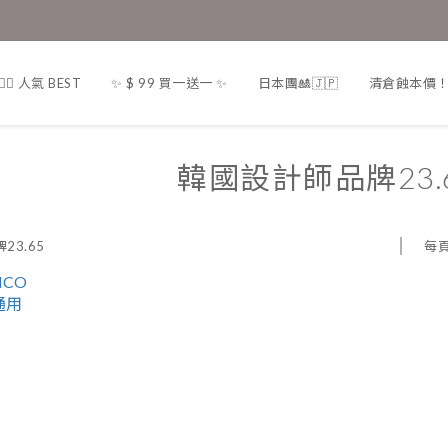
❤️‍🔥 人氣 BEST
✨ $ 99 買一送一 ✨
日本團🎎🇯🇵
清倉蝕本價！一律
韓國設計師品牌23.
每
23.65