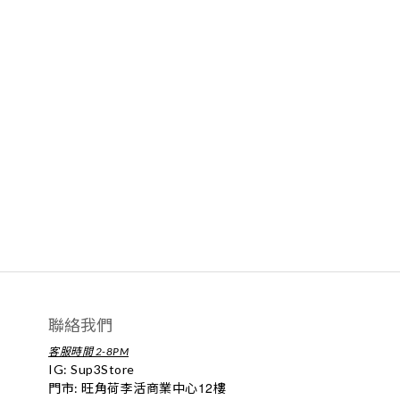
聯絡我們
客服時間 2-8PM
IG:
Sup3Store
12
門市: 旺角荷李活商業中心
樓