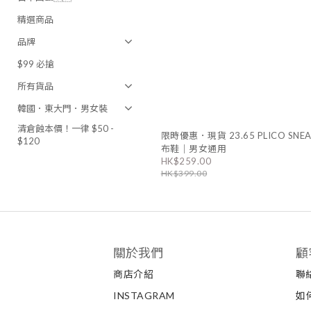
精選商品
品牌
$99 必搶
所有貨品
韓國．東大門．男女裝
清倉蝕本價！一律 $50 -
限時優惠．現貨 23.65 PLICO SNEA
$120
布鞋｜男女通用
HK$259.00
HK$399.00
關於我們
顧
商店介紹
聯
INSTAGRAM
如