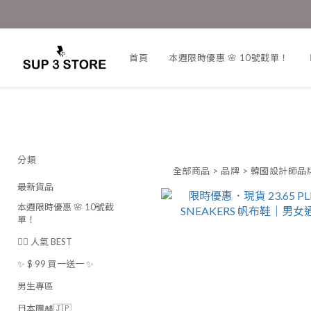
首頁
本週限時優惠 🌸 10號截單！
分類
全部商品
>
品牌
>
韓國設計師品牌
最新貨品
本週限時優惠 🌸 10號截
單！
❤️‍🔥 人氣 BEST
✨ $ 99 買一送一 ✨
男生專區
日本團🎎🇯🇵