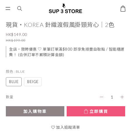
現貨・KOREA 針織渡假風掛頸背心｜2色
HK$149.00
HK$199.00
全店，限時優惠 ♡ 單筆訂單滿$800 即享免順豐自取點 / 智能櫃運
費！ (合併訂單不累積計算金額)
顏色
: BLUE
BLUE
BEIGE
數量
加入購物車
立即購買
加入追蹤清單