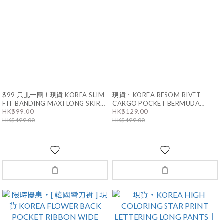
$99 只此一團！現貨 KOREA SLIM
現貨．KOREA RESOM RIVET
FIT BANDING MAXI LONG SKIRT
CARGO POCKET BERMUDA
HK$99.00
HK$129.00
｜4色
PANTS｜3色 男女同款
HK$199.00
HK$199.00