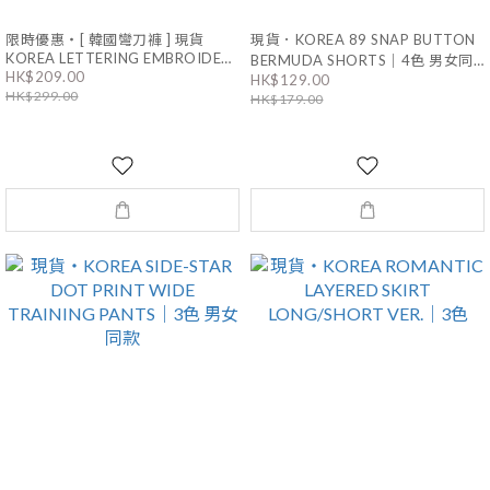
限時優惠・[ 韓國彎刀褲 ] 現貨
現貨．KOREA 89 SNAP BUTTON
KOREA LETTERING EMBROIDERY
BERMUDA SHORTS｜4色 男女同
HK$209.00
WIDE DENIM PANTS｜男女同款
HK$129.00
款
HK$299.00
HK$179.00