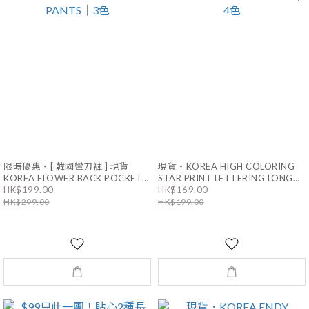
限時優惠・[ 韓國彎刀褲 ] 現貨
現貨・KOREA HIGH COLORING
KOREA FLOWER BACK POCKET
STAR PRINT LETTERING LONG
HK$199.00
HK$169.00
RIBBON WIDE PANTS｜3色
PANTS｜4色
HK$299.00
HK$199.00