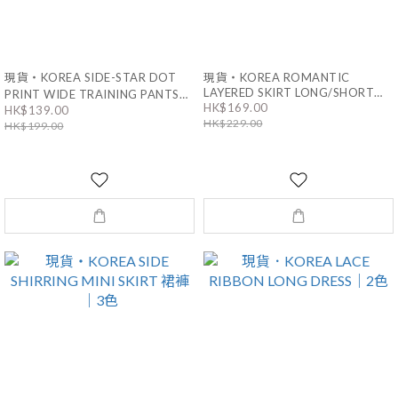
現貨・KOREA SIDE-STAR DOT
現貨・KOREA ROMANTIC
LAYERED SKIRT LONG/SHORT
PRINT WIDE TRAINING PANTS｜
HK$169.00
VER.｜3色
HK$139.00
3色 男女同款
HK$229.00
HK$199.00