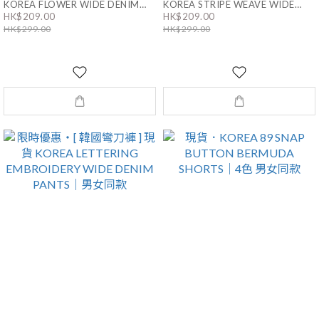
KOREA FLOWER WIDE DENIM
KOREA STRIPE WEAVE WIDE
HK$209.00
HK$209.00
PANTS｜男女同款
DENIM PANTS｜男女同款
HK$299.00
HK$299.00