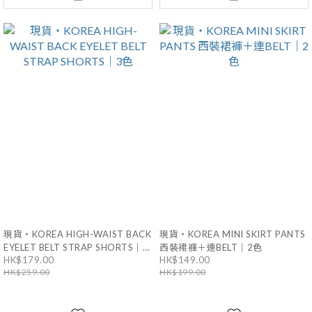
現貨・KOREA HIGH-WAIST BACK
現貨・KOREA MINI SKIRT PANTS
EYELET BELT STRAP SHORTS｜3
西裝裙褲＋連BELT｜2色
HK$179.00
HK$149.00
色
HK$259.00
HK$199.00