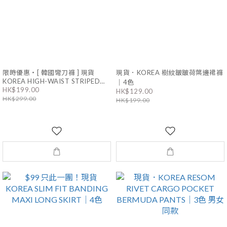
限時優惠・[ 韓國彎刀褲 ] 現貨
現貨．KOREA 樹紋皺皺荷葉邊裙褲
KOREA HIGH-WAIST STRIPED
｜4色
HK$199.00
BACK-BUCKLE WIDE PANTS｜4色
HK$129.00
HK$299.00
男女同款
HK$199.00