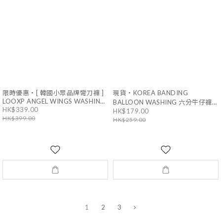
限時優惠・[ 韓國小眾品牌彎刀褲 ]
現貨・KOREA BANDING
LOOXP ANGEL WINGS WASHING
BALLOON WASHING 六分牛仔褲｜
HK$339.00
WIDE BALLOON PANTS｜3色 男
HK$179.00
2色 男女通用
HK$399.00
女同款
HK$259.00
1
2
3