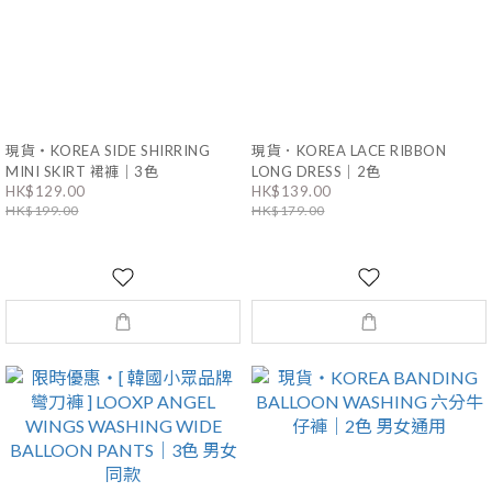
現貨・KOREA SIDE SHIRRING
現貨．KOREA LACE RIBBON
MINI SKIRT 裙褲｜3色
LONG DRESS｜2色
HK$129.00
HK$139.00
HK$199.00
HK$179.00