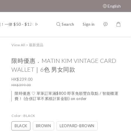
English
Search
Sign in
一律 $50 - $120
韓 國．東 大 門．男 女 裝
MUAH MUAH．
View All
>
最新貨品
限時優惠．MATIN KIM VINTAGE CARD
WALLET｜6色 男女同款
HK$239.00
HK$399.00
限時優惠 ♡ 單筆訂單滿$800 即享免順豐自取點 / 智能櫃運
費！ (合併訂單不累積計算金額) on order
Color
: BLACK
BLACK
BROWN
LEOPARD-BROWN