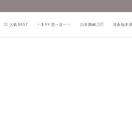
❤️‍🔥 人氣 BEST
✨ $ 99 買一送一 ✨
日本團🎎🇯🇵
清倉蝕本價！