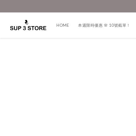
HOME
本週限時優惠 🌸 10號截單！