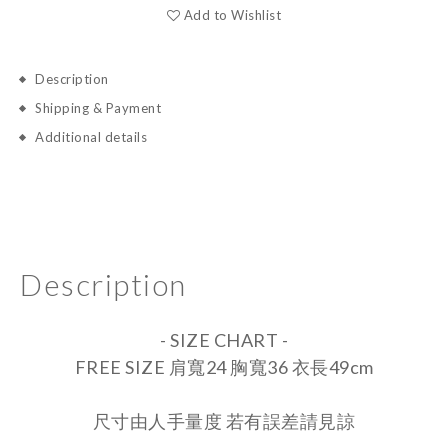
Add to Wishlist
Description
Shipping & Payment
Additional details
Description
- SIZE CHART -
FREE SIZE 肩寬24 胸寬36 衣長49cm
尺寸由人手量度 若有誤差請見諒