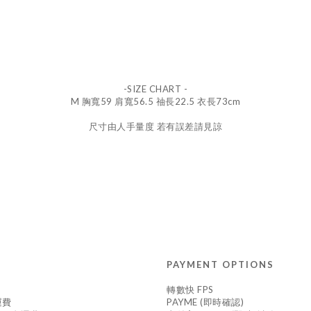
-SIZE CHART -
M 胸寬59 肩寬56.5 䄂長22.5 衣長73cm
尺寸由人手量度 若有誤差請見諒
PAYMENT OPTIONS
轉數快 FPS
運費
PAYME (即時確認)