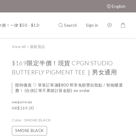
English
Search
Sign in
價！一律 $50 - $120
韓 國．東 大 門．男 女 裝
MUAH MUA
View All
>
最新貨品
$169限定半價！現貨 CPGN STUDIO
BUTTERFLY PIGMENT TEE｜男女通用
限時優惠 ♡ 單筆訂單滿$800 即享免順豐自取點 / 智能櫃運
費！ (合併訂單不累積計算金額) on order
HK$279.00
HK$169.00
Color
: SMOKE BLACK
SMOKE BLACK