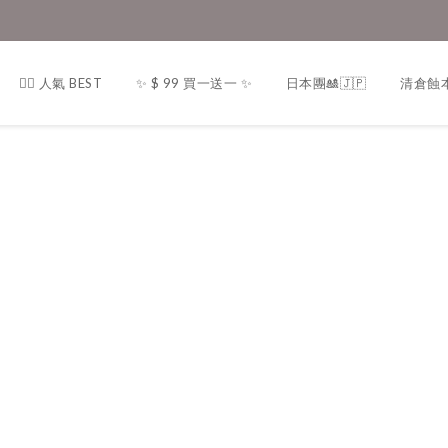
❤️‍🔥 人氣 BEST
✨ $ 99 買一送一 ✨
日本團🎎🇯🇵
清倉蝕本