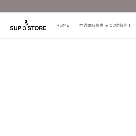
HOME
本週限時優惠 🌸 10號截單！