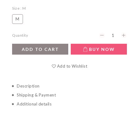
Size
: M
M
Quantity
ADD TO CART
BUY NOW
Add to Wishlist
Description
Shipping & Payment
Additional details