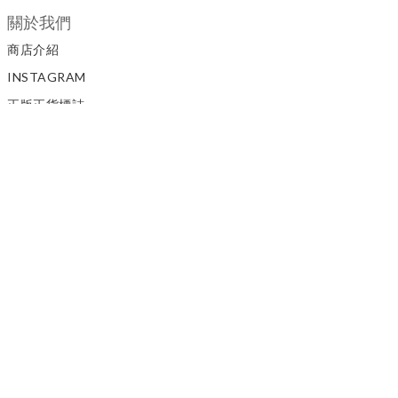
關於我們
商店介紹
INSTAGRAM
正版正貨標誌
私隱政策
顧客服務
聯絡我們
如何訂購
條款與細則
退換貨政策
SUP 3 STORE 招聘
模特兒招募