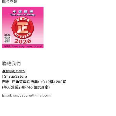
職位空缺
聯絡我們
客服時間 2-8PM
IG:
Sup3Store
12
1202
門市: 旺角荷李活商業中心
樓
室
(每天營業2-8PM
♡
設試身室)
Email: sup3store@gmail.com