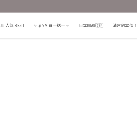
❤️‍🔥 人氣 BEST
✨ $ 99 買一送一 ✨
日本團🎎🇯🇵
清倉蝕本價！一律