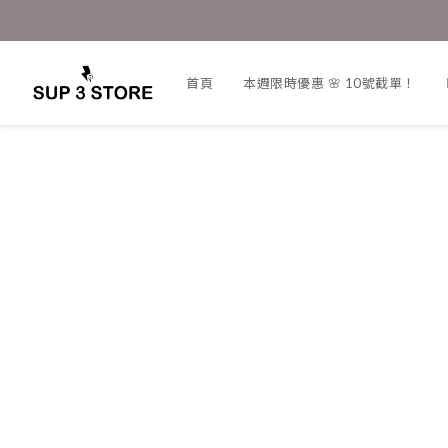
首頁
本週限時優惠 🌸 10號截單！