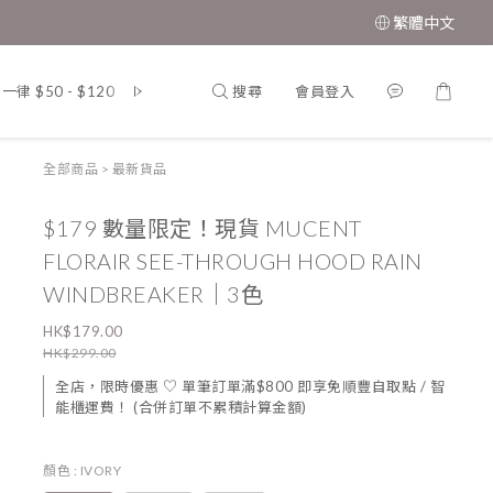
繁體中文
搜尋
會員登入
 $50 - $120
韓 國．東 大 門．男 女 裝
MUAH MUAH．韓
全部商品
>
最新貨品
$179 數量限定！現貨 MUCENT
FLORAIR SEE-THROUGH HOOD RAIN
WINDBREAKER｜3色
HK$179.00
HK$299.00
全店，限時優惠 ♡ 單筆訂單滿$800 即享免順豐自取點 / 智
能櫃運費！ (合併訂單不累積計算金額)
顏色
: IVORY