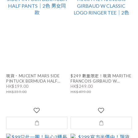
現貨．MUCENT MARS SIDE
$249 數量限定！現貨 MARITHE
PINTUCK BERMUDA HALF
FRANCOIS GIRBAUD W
HK$199.00
HK$249.00
PANTS｜2色 男女同款
CLASSIC LOGO RINGER TEE｜
HK$359.00
HK$499.00
2色