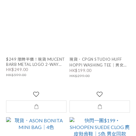
$249 限時半價！現貨 MUCENT
現貨．CPGN STUDIO HUFF
BARB METAL LOGO 2-WAY
HOPPI WASHING TEE｜男女通
HK$249.00
EYELET CROSS BAG ｜BLACK
HK$199.00
用
HK$599.00
HK$299.00