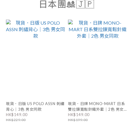
日本團🎎🇯🇵
現貨．日版 US POLO ASSN 刺繡
現貨．日牌 MONO-MART 日系
背心｜3色 男女同款
雙拉鍊寬鬆針織外套｜2色 男女
HK$149.00
HK$149.00
同款
HK$229.00
HK$199.00