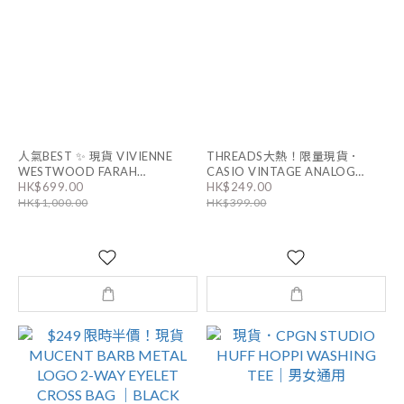
人氣BEST ✨ 現貨 VIVIENNE
THREADS大熱！限量現貨．
WESTWOOD FARAH
CASIO VINTAGE ANALOG
HK$699.00
HK$249.00
EARRINGS｜男女同款
WATCH｜LTP-V007D-1E
HK$1,000.00
HK$399.00