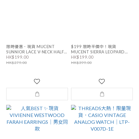
限時優惠．現貨 MUCENT
$199 限時半價中！現貨
SUNNIOR LACE V-NECK HALF
MUCENT SIERRA LEOPARD
HK$199.00
HK$199.00
TEE｜6色
HEART TEE ｜5色
HK$279.00
HK$399.00