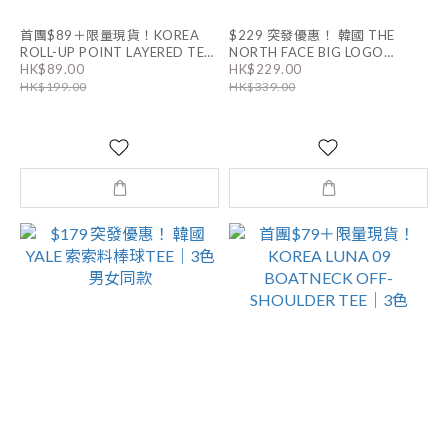
首團$89＋限量現貨！KOREA
$229 突發優惠！ 韓國 THE
ROLL-UP POINT LAYERED TEE
NORTH FACE BIG LOGO
HK$89.00
HK$229.00
｜6色 男女同款
SHOULDER BAG｜男女同款
HK$199.00
HK$339.00