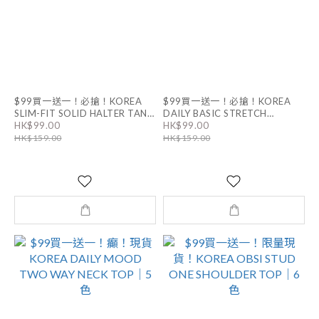
$99買一送一！必搶！KOREA
$99買一送一！必搶！KOREA
SLIM-FIT SOLID HALTER TANK
DAILY BASIC STRETCH
COLORED STRAP SLEEVELESS
HK$99.00
HK$99.00
TOP｜11色
｜8色
HK$159.00
HK$159.00