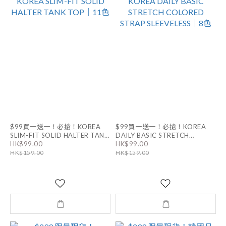
$99買一送一！必搶！KOREA
$99買一送一！必搶！KOREA
SLIM-FIT SOLID HALTER TANK
DAILY BASIC STRETCH
COLORED STRAP SLEEVELESS
HK$99.00
HK$99.00
TOP｜11色
｜8色
HK$159.00
HK$159.00