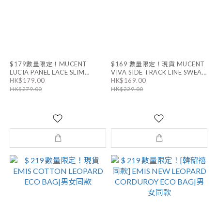
$179數量限定！MUCENT
$169 數量限定！現貨 MUCENT
LUCIA PANEL LACE SLIM
VIVA SIDE TRACK LINE SWEAT
HALF PANTS
HK$179.00
HK$169.00
SLEEVELESS｜3色
HK$279.00
HK$229.00