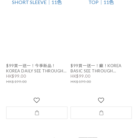
$99買一送一！今季新品！
$99買一送一！癲！KOREA
KOREA DAILY SEE THROUGH
BASIC SEE THROUGH
HK$99.00
HK$99.00
LAYERING SHORT SLEEVE｜11
LAYERING TOP｜11色
HK$199.00
HK$199.00
色