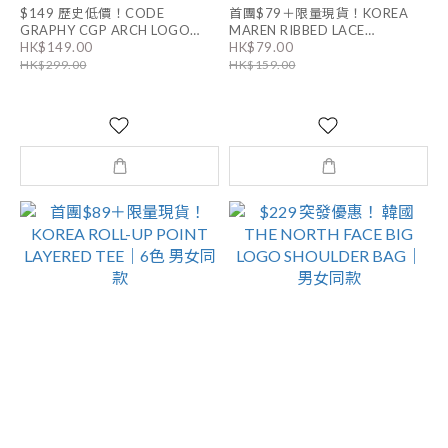
$149 歷史低價！CODE
首團$79＋限量現貨！KOREA
GRAPHY CGP ARCH LOGO
MAREN RIBBED LACE
HK$149.00
HK$79.00
PANTS｜男女同款
SLEEVELESS｜3色
HK$299.00
HK$159.00