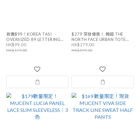
首團$99！KOREA TASI
$279 突發優惠！ 韓國 THE
OVERSIZED 89 LETTERING
NORTH FACE URBAN TOTE
HK$99.00
HK$279.00
ONE SHOULDER TEE｜4色
BAG MINI｜4色 男女同款
HK$179.00
HK$599.00