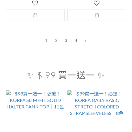
1
2
3
4
»
✨ $ 99 買一送一 ✨