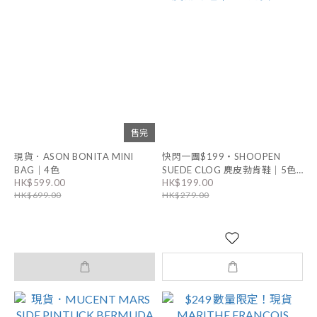
售完
現貨．ASON BONITA MINI
快閃一團$199・SHOOPEN
BAG｜4色
SUEDE CLOG 麂皮勃肯鞋｜5色
HK$599.00
HK$199.00
男女同款
HK$699.00
HK$279.00