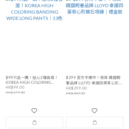
$99只此一團！貼心2種長度！
$299 官方半價中！現貨 韓國輕
KOREA HIGH COLORING
奢品牌 LLOYD 幸運四葉草心形寶
BANDING WIDE LONG PANTS
HK$99.00
HK$299.00
石項鍊｜禮盒裝
｜13色
HK$179.00
HK$449.00