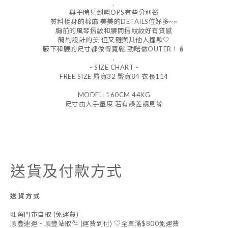
.
與平時見到嘅OPS有些分別🧸
質料挺身的棉麻 美美的DETAILS位好多~~
胸前的風琴摺紋和腰間摺紋紋好有質感
簡約設計的美 但又難與其他人撞款🤍
腋下和腰的尺寸都做得寬鬆 勁啱做OUTER！🪆
.
- SIZE CHART -
FREE SIZE 肩寬32 臀寬84 衣長114
MODEL: 160CM 44KG
尺寸由人手量度 若有誤差請見諒
送貨及付款方式
送貨方式
旺角門市自取 (免運費)
順豐速運 - 順豐站取件 (運費到付) ♡全單滿$800免運費