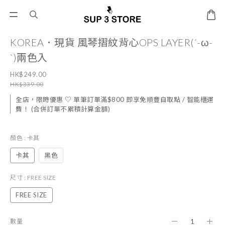
KOREA．現貨 風琴摺紋背心OPS LAYER(´-ω-
`)兩色入
HK$249.00
HK$339.00
全店，限時優惠 ♡ 單筆訂單滿$800 即享免順豐自取點 / 智能櫃運
費！ (合併訂單不累積計算金額)
顏色
: 卡其
卡其
黑色
尺寸
: FREE SIZE
FREE SIZE
數量