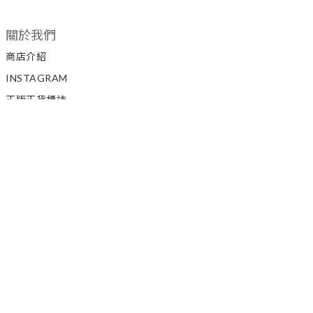
關於我們
商店介紹
INSTAGRAM
正版正貨標誌
私隱政策
顧客服務
聯絡我們
如何訂購
條款與細則
退換貨政策
SUP 3 STORE 招聘