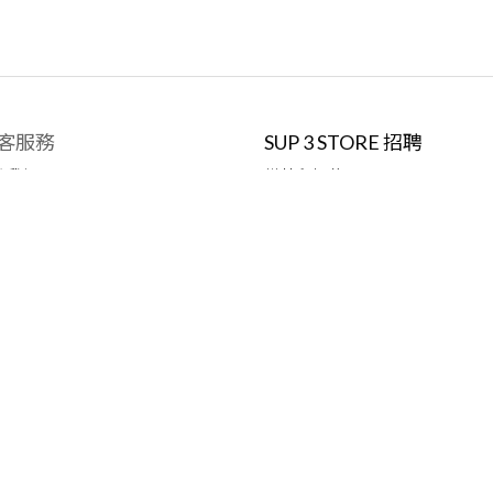
客服務
SUP 3 STORE 招聘
絡我們
模特兒招募
何訂購
職位空缺
款與細則
換貨政策
Copyright
©
2026 Sup 3 Store, All Rights Reserved