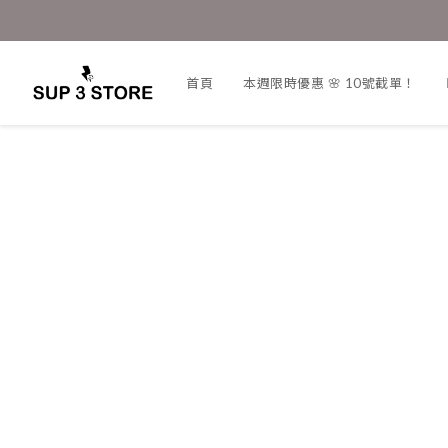
首頁
本週限時優惠 🌸 10號截單！