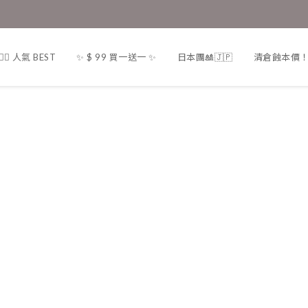
❤️‍🔥 人氣 BEST
✨ $ 99 買一送一 ✨
日本團🎎🇯🇵
清倉蝕本價！一律