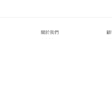
關於我們
顧
商店介紹
聯
INSTAGRAM
如
正版正貨標誌
條
退
私隱政策