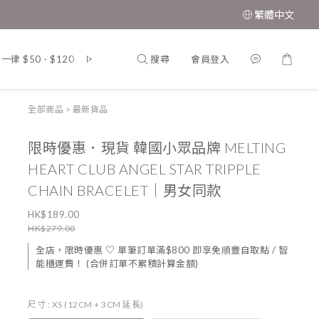
繁體中文
搜尋
會員登入
 $50 - $120
韓 國．東 大 門．男 女 裝
MUAH MUAH．韓
全部商品
>
最新貨品
限時優惠．現貨 韓國小眾品牌 MELTING
HEART CLUB ANGEL STAR TRIPPLE
CHAIN BRACELET｜男女同款
HK$189.00
HK$279.00
全店，限時優惠 ♡ 單筆訂單滿$800 即享免順豐自取點 / 智
能櫃運費！ (合併訂單不累積計算金額)
尺寸
: XS (12CM + 3CM 延長)