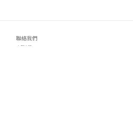
聯絡我們
客服時間 2-8PM
IG:
Sup3Store
12
門市: 旺角荷李活商業中心
樓
1202
室
(每天營業2-8PM
♡
設試身室)
Email: sup3store@gmail.com