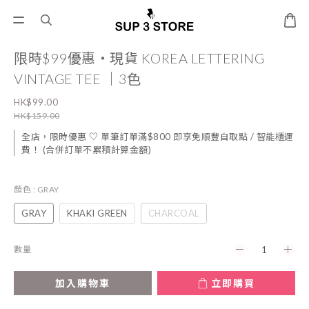
限時$99優惠・現貨 KOREA LETTERING
VINTAGE TEE ｜3色
HK$99.00
HK$159.00
全店，限時優惠 ♡ 單筆訂單滿$800 即享免順豐自取點 / 智能櫃運
費！ (合併訂單不累積計算金額)
顏色
: GRAY
GRAY
KHAKI GREEN
CHARCOAL
數量
加入購物車
立即購買