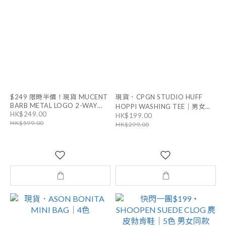
$249 限時半價！現貨 MUCENT
現貨．CPGN STUDIO HUFF
BARB METAL LOGO 2-WAY
HOPPI WASHING TEE｜男女通
HK$249.00
EYELET CROSS BAG ｜BLACK
HK$199.00
用
HK$599.00
HK$299.00