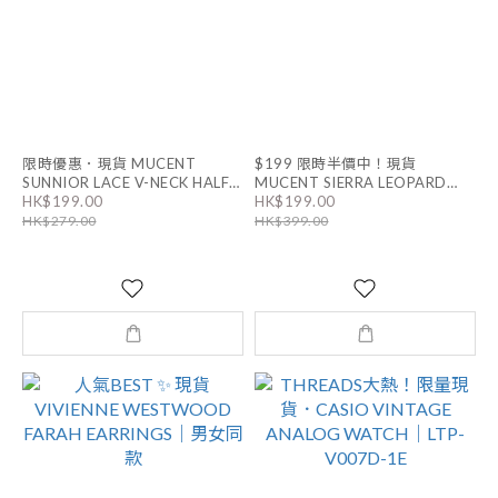
限時優惠．現貨 MUCENT
$199 限時半價中！現貨
SUNNIOR LACE V-NECK HALF
MUCENT SIERRA LEOPARD
HK$199.00
HK$199.00
TEE｜6色
HEART TEE ｜5色
HK$279.00
HK$399.00