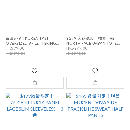
首團$99！KOREA TASI
$279 突發優惠！ 韓國 THE
OVERSIZED 89 LETTERING
NORTH FACE URBAN TOTE
HK$99.00
HK$279.00
ONE SHOULDER TEE｜4色
BAG MINI｜4色 男女同款
HK$179.00
HK$599.00