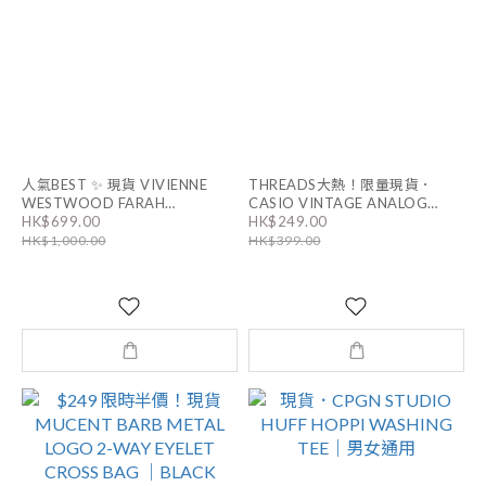
人氣BEST ✨ 現貨 VIVIENNE
THREADS大熱！限量現貨．
WESTWOOD FARAH
CASIO VINTAGE ANALOG
HK$699.00
HK$249.00
EARRINGS｜男女同款
WATCH｜LTP-V007D-1E
HK$1,000.00
HK$399.00