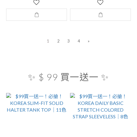
1
2
3
4
»
✨ $ 99 買一送一 ✨