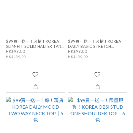
$99買一送一！必搶！KOREA
$99買一送一！必搶！KOREA
SLIM-FIT SOLID HALTER TANK
DAILY BASIC STRETCH
COLORED STRAP SLEEVELESS
HK$99.00
HK$99.00
TOP｜11色
｜8色
HK$159.00
HK$159.00