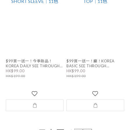
$99買一送一！今季新品！
$99買一送一！癲！KOREA
KOREA DAILY SEE THROUGH
BASIC SEE THROUGH
HK$99.00
HK$99.00
LAYERING SHORT SLEEVE｜11
LAYERING TOP｜11色
HK$199.00
HK$199.00
色