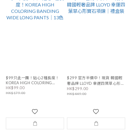
$99只此一團！貼心2種長度！
$299 官方半價中！現貨 韓國輕
KOREA HIGH COLORING
奢品牌 LLOYD 幸運四葉草心形寶
BANDING WIDE LONG PANTS
HK$99.00
HK$299.00
石項鍊｜禮盒裝
｜13色
HK$179.00
HK$449.00