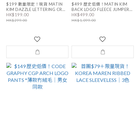
$199 數量限定！現貨 MATIN
$499 歷史低價！MATIN KIM
KIM DAZZLE LETTERING CROP
BACK LOGO FLEECE JUMPER
HK$199.00
HK$499.00
TOP｜2色
｜男女同款
HK$299.00
HK$1,099.00