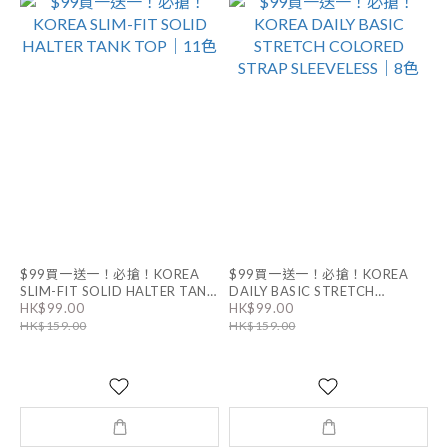
$99買一送一！必搶！KOREA
$99買一送一！必搶！KOREA
SLIM-FIT SOLID HALTER TANK
DAILY BASIC STRETCH
COLORED STRAP SLEEVELESS
HK$99.00
HK$99.00
TOP｜11色
｜8色
HK$159.00
HK$159.00