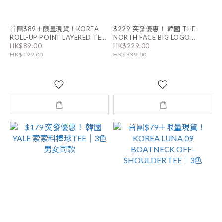
首團$89＋限量現貨！KOREA
$229 突發優惠！ 韓國 THE
ROLL-UP POINT LAYERED TEE
NORTH FACE BIG LOGO
HK$89.00
HK$229.00
｜6色 男女同款
SHOULDER BAG｜男女同款
HK$199.00
HK$339.00