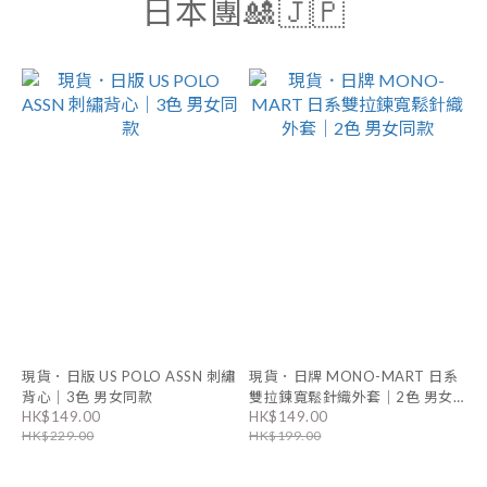
日本團🎎🇯🇵
現貨．日版 US POLO ASSN 刺繡
現貨．日牌 MONO-MART 日系
背心｜3色 男女同款
雙拉鍊寬鬆針織外套｜2色 男女
HK$149.00
HK$149.00
同款
HK$229.00
HK$199.00