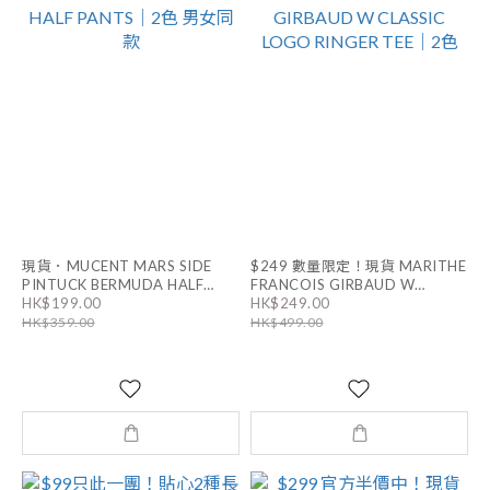
現貨．MUCENT MARS SIDE
$249 數量限定！現貨 MARITHE
PINTUCK BERMUDA HALF
FRANCOIS GIRBAUD W
HK$199.00
HK$249.00
PANTS｜2色 男女同款
CLASSIC LOGO RINGER TEE｜
HK$359.00
HK$499.00
2色