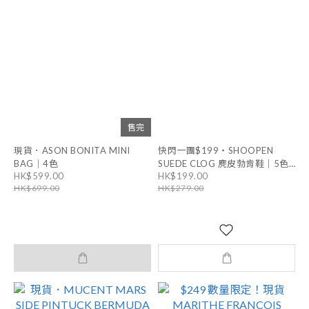
售完
現貨．ASON BONITA MINI
快閃一團$199・SHOOPEN
BAG｜4色
SUEDE CLOG 麂皮勃肯鞋｜5色
HK$599.00
HK$199.00
男女同款
HK$699.00
HK$279.00