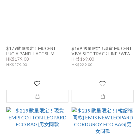
$179數量限定！MUCENT
$169 數量限定！現貨 MUCENT
LUCIA PANEL LACE SLIM
VIVA SIDE TRACK LINE SWEAT
HALF PANTS
HK$179.00
HK$169.00
SLEEVELESS｜3色
HK$279.00
HK$229.00