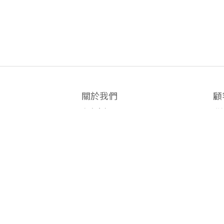
關於我們
顧
商店介紹
聯
INSTAGRAM
如
正版正貨標誌
條
退
私隱政策