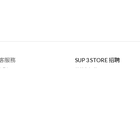
客服務
SUP 3 STORE 招聘
絡我們
模特兒招募
何訂購
職位空缺
款與細則
換貨政策