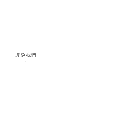
聯絡我們
客服時間 2-8PM
IG:
Sup3Store
12
門市: 旺角荷李活商業中心
樓
1202
室
(每天營業2-8PM
♡
設試身室)
Email: sup3store@gmail.com