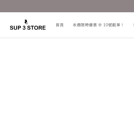
首頁
本週限時優惠 🌸 10號截單！