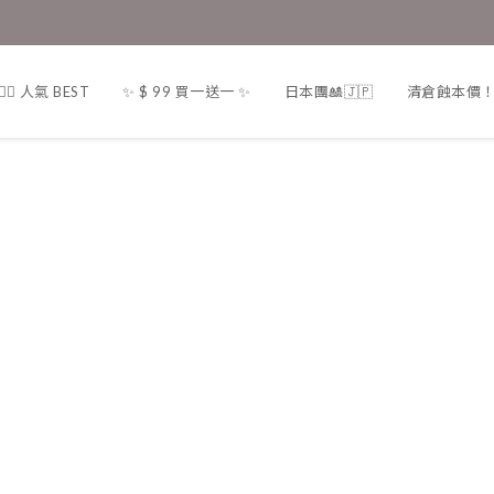
❤️‍🔥 人氣 BEST
✨ $ 99 買一送一 ✨
日本團🎎🇯🇵
清倉蝕本價！一律