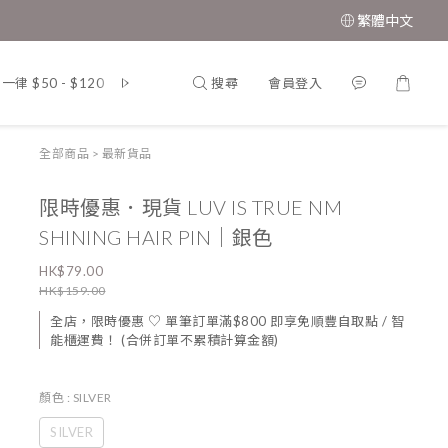
繁體中文
搜尋
會員登入
 $50 - $120
韓 國．東 大 門．男 女 裝
MUAH MUAH．韓
全部商品
>
最新貨品
限時優惠．現貨 LUV IS TRUE NM
SHINING HAIR PIN｜銀色
HK$79.00
HK$159.00
全店，限時優惠 ♡ 單筆訂單滿$800 即享免順豐自取點 / 智
能櫃運費！ (合併訂單不累積計算金額)
顏色
: SILVER
SILVER