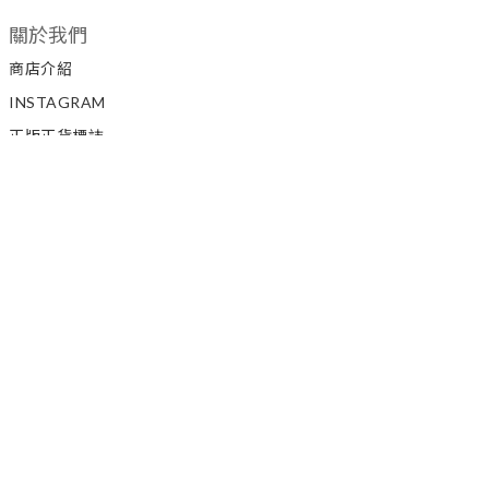
關於我們
商店介紹
INSTAGRAM
正版正貨標誌
私隱政策
顧客服務
聯絡我們
如何訂購
條款與細則
退換貨政策
SUP 3 STORE 招聘