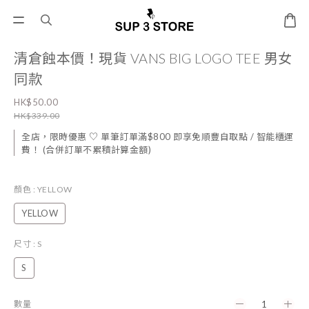
清倉蝕本價！現貨 VANS BIG LOGO TEE 男女
同款
HK$50.00
HK$339.00
全店，限時優惠 ♡ 單筆訂單滿$800 即享免順豐自取點 / 智能櫃運
費！ (合併訂單不累積計算金額)
顏色
: YELLOW
YELLOW
尺寸
: S
S
數量