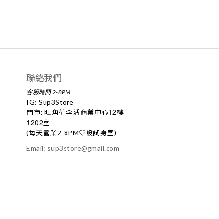
聯絡我們
客服時間 2-8PM
IG:
Sup3Store
12
門市: 旺角荷李活商業中心
樓
1202
室
(每天營業2-8PM
♡
設試身室)
Email: sup3store@gmail.com