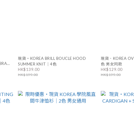
現貨・KOREA BRILL BOUCLE HOOD
現貨．KOREA OVE
BRA
SUMMER KNIT｜4色
色 男女同款
HK$139.00
HK$129.00
HK$199.00
HK$199.00