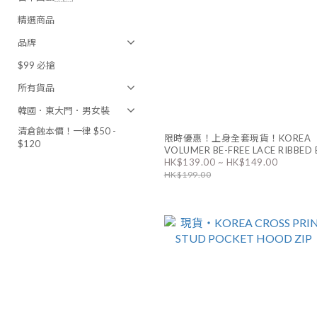
精選商品
品牌
$99 必搶
所有貨品
韓國．東大門．男女裝
清倉蝕本價！一律 $50 -
限時優惠！上身全套現貨！KOREA
$120
VOLUMER BE-FREE LACE RIBBED 
HK$139.00 ~ HK$149.00
TOP 連PAD / OUTER｜2色
HK$199.00