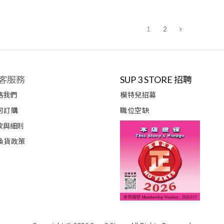
1
2
客服務
SUP 3 STORE 招聘
絡我們
模特兒招募
何訂購
職位空缺
款與細則
換貨政策