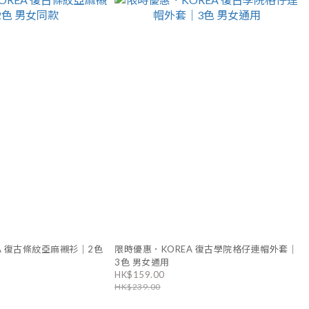
A 復古條紋亞麻襯衫｜2色
限時優惠．KOREA 復古學院格仔連帽外套｜
3色 男女通用
HK$159.00
HK$239.00