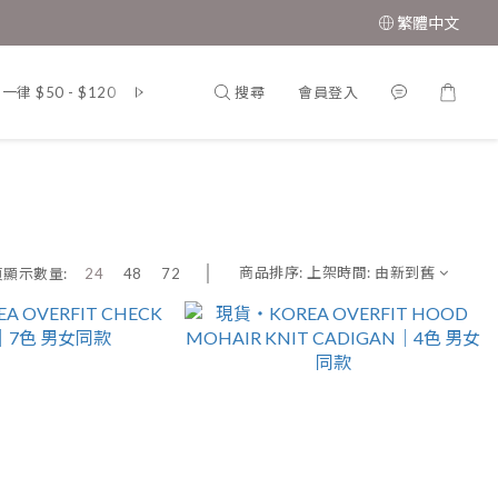
繁體中文
搜尋
會員登入
 $50 - $120
韓 國．東 大 門．男 女 裝
MUAH MUAH．韓
商品排序:
上架時間: 由新到舊
頁顯示數量:
24
48
72