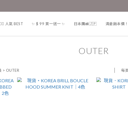
❤️‍🔥 人氣 BEST
✨ $ 99 買一送一 ✨
日本團🎎🇯🇵
清倉蝕本價！一律
OUTER
每
裝
>
OUTER