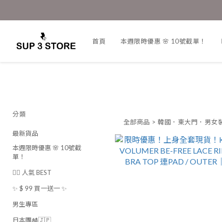
首頁
本週限時優惠 🌸 10號截單！
分類
全部商品
>
韓國．東大門．男女
最新貨品
本週限時優惠 🌸 10號截
單！
❤️‍🔥 人氣 BEST
✨ $ 99 買一送一 ✨
男生專區
日本團🎎🇯🇵