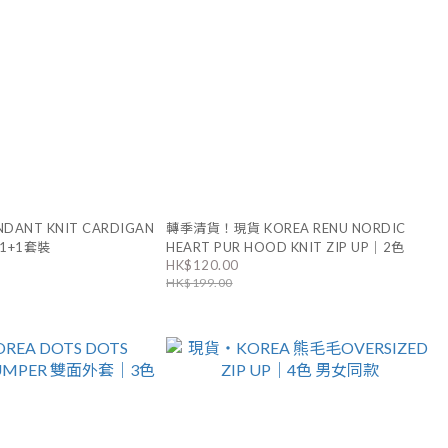
DANT KNIT CARDIGAN
轉季清貨！現貨 KOREA RENU NORDIC
 1+1套裝
HEART PUR HOOD KNIT ZIP UP｜2色
HK$120.00
HK$199.00