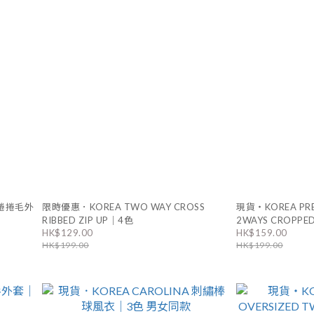
 捲捲毛外
限時優惠．KOREA TWO WAY CROSS
現貨・KOREA PRE
RIBBED ZIP UP｜4色
2WAYS CROPPED
HK$129.00
HK$159.00
HK$199.00
HK$199.00