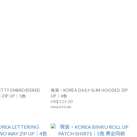
TTY EMBROIDERED
現貨・KOREA DAILY SLIM HOODED ZIP
 ZIP UP｜5色
UP｜4色
HK$129.00
HK$179.00